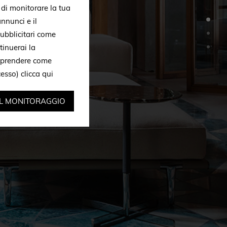
, di monitorare la tua
nnunci e il
ubblicitari come
tinuerai la
omprendere come
ccesso)
clicca qui
IL MONITORAGGIO