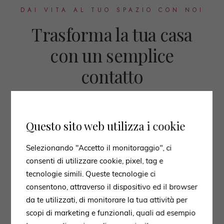
DAI VITA AL TUO SPAZIO CON NOI
Trasforma la tua casa
con un semplice
contatto
Potete contattare i professionisti di Staffoni Arredamenti
per richiedere informazioni o per organizzare un
Questo sito web utilizza i cookie
appuntamento. Lo Showroom è pronto ad accogliervi per
regalarvi un’esperienza ravvicinata con gli elementi di
Selezionando "Accetto il monitoraggio", ci
arredo dei più importanti brand internazionali.
consenti di utilizzare cookie, pixel, tag e
tecnologie simili. Queste tecnologie ci
consentono, attraverso il dispositivo ed il browser
da te utilizzati, di monitorare la tua attività per
scopi di marketing e funzionali, quali ad esempio