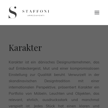
Karakter
Karakter ist ein dänisches Designunternehmen, das
auf Entdeckergeist, Mut und einer kompromisslosen
Einstellung zur Qualität beruht. Verwurzelt in der
skandinavischen Designtradition mit einer
internationalen Perspektive, präsentiert Karakter ein
Portfolio von Möbeln, Leuchten und Objekten, das
relevant, ehrlich, ausdrucksstark und manchmal
verspielt ist. Jedes Stück hat einen klaren und