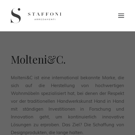
Molteni&C.
Molteni&C ist eine international bekannte Marke, die
sich auf die Herstellung von hochwertigen
Wohnmöbeln spezialisiert hat, bei denen der Respekt
vor der traditionellen Handwerkskunst Hand in Hand
mit ständigen Investitionen in Forschung und
Innovation geht, um kontinuierlich innovative
Lösungen zu erproben. Das Ziel? Die Schaffung von
Designprodukten, die lange halten.