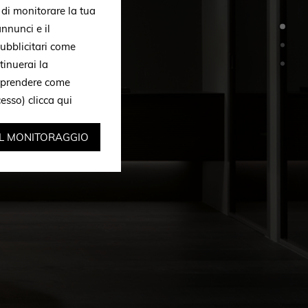
, di monitorare la tua
nnunci e il
ubblicitari come
tinuerai la
omprendere come
ccesso)
clicca qui
IL MONITORAGGIO