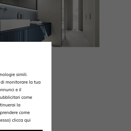
nologie simili.
 zu
, di monitorare la tua
nnunci e il
ubblicitari come
tinuerai la
omprendere come
erfügung und
ccesso)
clicca qui