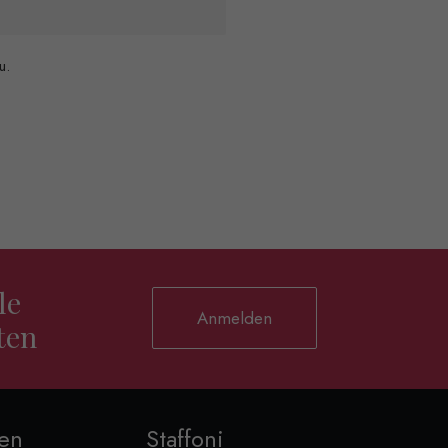
u.
le
Anmelden
ten
nen
Staffoni