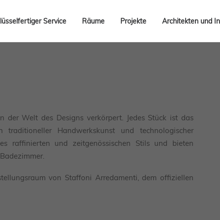
lüsselfertiger Service
Räume
Projekte
Architekten und In
in der Welt des Designs verkörpert. Jedes Stück ist das
 traditioneller Handwerkskunst und technologischer
es raffinierten und zeitgenössischen Stils und bieten
s Badezimmer.
tellungsraum von Staffoni Arredamenti, dem offiziellen