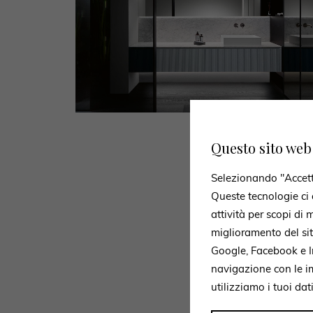
Questo sito web 
Selezionando "Accetto 
Fa
Queste tecnologie ci c
attività per scopi di
miglioramento del si
Google, Facebook e In
navigazione con le i
Mit dem For
utilizziamo i tuoi dat