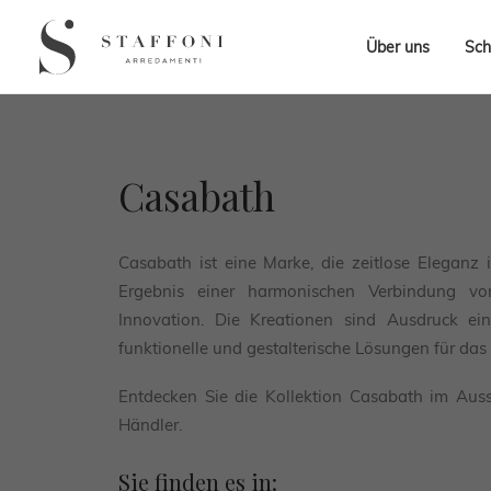
Über uns
Sch
Casabath
Casabath ist eine Marke, die zeitlose Eleganz 
Ergebnis einer harmonischen Verbindung von
Innovation. Die Kreationen sind Ausdruck ein
funktionelle und gestalterische Lösungen für da
Entdecken Sie die Kollektion Casabath im Auss
Händler.
Sie finden es in: