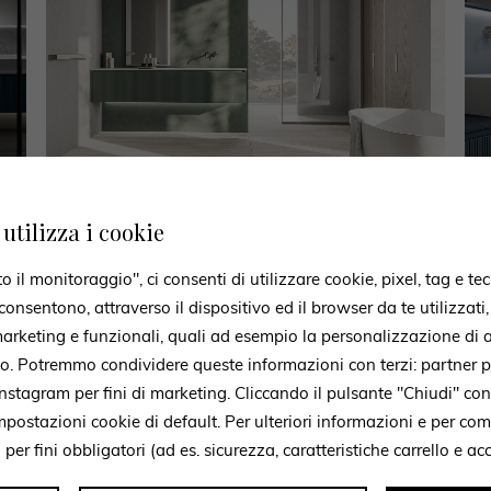
utilizza i cookie
WENDEN SIE SICH AN UNS
il monitoraggio", ci consenti di utilizzare cookie, pixel, tag e tec
chkräfte stehen bereit, um Sie
onsentono, attraverso il dispositivo ed il browser da te utilizzati
 marketing e funzionali, quali ad esempio la personalizzazione di a
beraten
to. Potremmo condividere queste informazioni con terzi: partner p
stagram per fini di marketing. Cliccando il pulsante "Chiudi" con
mpostazioni cookie di default. Per ulteriori informazioni e per c
mular können Sie Informationen erbitten. Unser Team steht zu Ihrer V
i per fini obbligatori (ad es. sicurezza, caratteristiche carrello e a
meldet sich so bald wie möglich bei Ihnen.