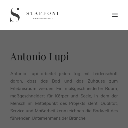
Antonio Lupi
Antonio Lupi arbeitet jeden Tag mit Leidenschaft
daran, dass das Bad und das Zuhause zum
Erlebnisraum werden. Ein maßgeschneiderter Raum,
maßgeschneidert für Körper und Seele, in dem der
Mensch im Mittelpunkt des Projekts steht. Qualität,
Service und Maßarbeit kennzeichnen die Badwelt des
führenden Unternehmens der Branche.