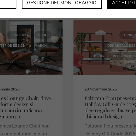
GESTIONE DEL MONITORAGGIO
ACCETTO 
TENDENZA
BLOG
TENDE
NTERIOR DESIGN
MARCHI
IDEE REGALO DES
BLOG
INTERIOR DES
MAR
ennaio 2026
20 Novembre 2025
es Lounge Chair: dove
Poltrona Frau present
ort e design si
Holiday Gift Guide 2025
ntrano in un’icona
idee regalo esclusive p
za tempo
chi ama il design
Eames Lounge Chair non
Poltrona Frau presenta l
lo una poltrona, ma un
Holiday Gift Guide 2025