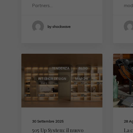
Partners…
mod
by shockwave
TENDENZA
BLOG
INTERIOR DESIGN
MARCHI
30 Settembre 2025
28 A
505 Up System: il nuovo
La c