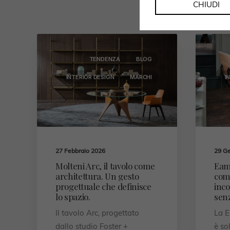
CHIUDI
TENDENZA
BLOG
INTERIOR DESIGN
MARCHI
I
27 Febbraio 2026
29 G
Molteni Arc, il tavolo come
Eam
architettura. Un gesto
comf
progettuale che definisce
inco
lo spazio.
sen
Il tavolo Arc, progettato
La 
dallo studio Foster +
è so