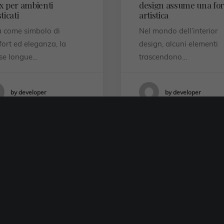
x per ambienti
design assume una fo
sticati
artistica
 come simbolo di
Nel mondo dell’interior
ort ed eleganza, la
design, alcuni elementi
se longue…
trascendono…
by developer
by developer
TENDENZA
BLOG
NTERIOR DESIGN
MARCHI