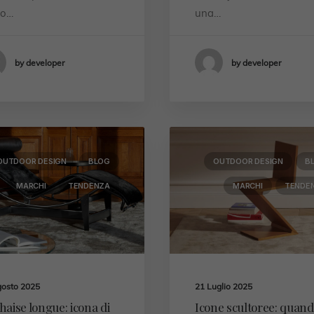
o…
una…
by developer
by developer
OUTDOOR DESIGN
BLOG
OUTDOOR DESIGN
B
MARCHI
TENDENZA
MARCHI
TENDE
gosto 2025
21 Luglio 2025
haise longue: icona di
Icone scultoree: quando