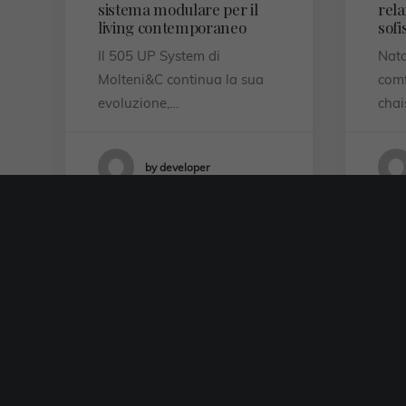
sistema modulare per il
rela
living contemporaneo
sofi
Il 505 UP System di
Nata
Molteni&C continua la sua
comf
evoluzione,…
chai
by developer
OUTDOOR DESIGN
BLOG
MARCHI
TENDENZA
I