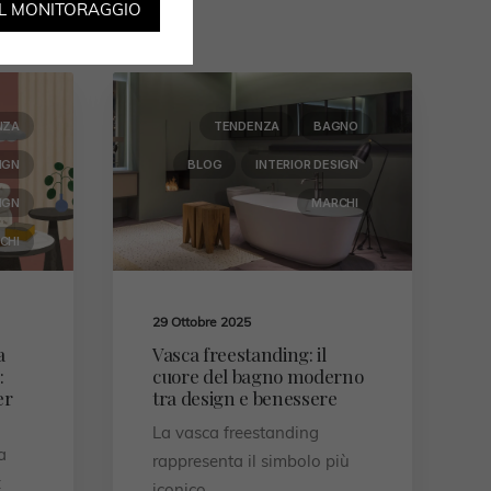
IL MONITORAGGIO
NZA
TENDENZA
BAGNO
IGN
BLOG
INTERIOR DESIGN
IGN
MARCHI
CHI
29 Ottobre 2025
a
Vasca freestanding: il
:
cuore del bagno moderno
er
tra design e benessere
La vasca freestanding
a
rappresenta il simbolo più
:
iconico…