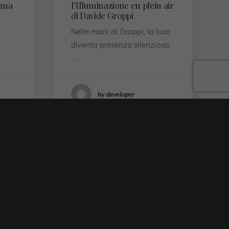
rma
l’Illuminazione en plein air
di Davide Groppi
Nelle mani di Groppi, la luce
diventa presenza silenziosa,
…
by developer