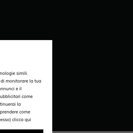
nologie simili.
, di monitorare la tua
nnunci e il
ubblicitari come
tinuerai la
omprendere come
ccesso)
clicca qui