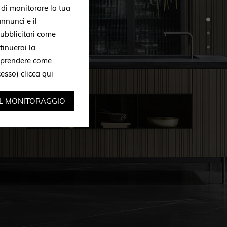
, di monitorare la tua
nnunci e il
ubblicitari come
tinuerai la
omprendere come
ccesso)
clicca qui
IL MONITORAGGIO