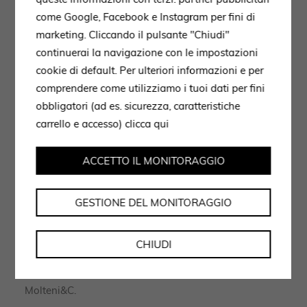
come Google, Facebook e Instagram per fini di
marketing. Cliccando il pulsante "Chiudi"
continuerai la navigazione con le impostazioni
Reinterpretazione contemporanea di un grande classico
cookie di default. Per ulteriori informazioni e per
comprendere come utilizziamo i tuoi dati per fini
obbligatori (ad es. sicurezza, caratteristiche
carrello e accesso)
clicca qui
Il 505 UP System si conferma così come un progetto
capace di evolvere nel tempo, senza mai tradire la sua
ACCETTO IL MONITORAGGIO
essenza: un design che unisce funzionalità, bellezza e
innovazione. Ogni dettaglio, dalle nuove finiture alle
soluzioni compositive, è pensato per interpretare stili
GESTIONE DEL MONITORAGGIO
di vita diversi con coerenza ed eleganza. Non una
semplice libreria, ma un sistema vivo e versatile, che
CHIUDI
trasforma lo spazio in un luogo di equilibrio e
armonia, in perfetta continuità con la filosofia
Molteni&C.