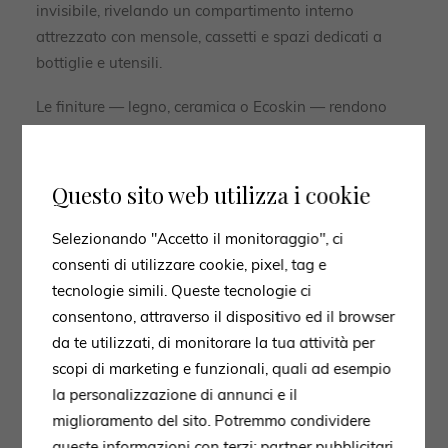
invisibile, rivelando un compartimento interno
attrezzato con mensole, cassetti e spazi dedicati a
bottiglie e utensili.
Le finiture — legno, ceramica o Ecoskin — rendono
l’esperienza ancora più raffinata, trasformando il
gesto quotidiano di ospitare in un rituale elegante.
Questo sito web utilizza i cookie
Selezionando "Accetto il monitoraggio", ci
consenti di utilizzare cookie, pixel, tag e
tecnologie simili. Queste tecnologie ci
consentono, attraverso il dispositivo ed il browser
da te utilizzati, di monitorare la tua attività per
scopi di marketing e funzionali, quali ad esempio
la personalizzazione di annunci e il
miglioramento del sito. Potremmo condividere
queste informazioni con terzi: partner pubblicitari