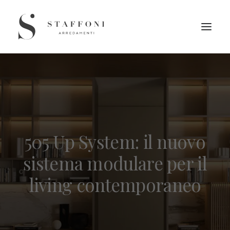
505 Up System: il nuovo
sistema modulare per il
living contemporaneo