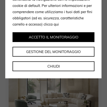
cookie di default. Per ulteriori informazioni e per
14 Giugno 2023
comprendere come utilizziamo i tuoi dati per fini
-living4
obbligatori (ad es. sicurezza, caratteristiche
carrello e accesso)
clicca qui
by shockwave
ACCETTO IL MONITORAGGIO
GESTIONE DEL MONITORAGGIO
CHIUDI
AMBIENTI
LIVING