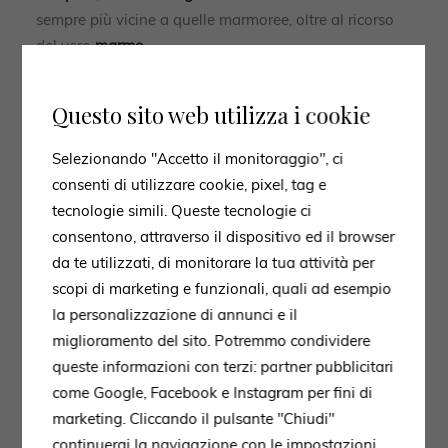
sempre più vicine a quelle marmoree, oltre al ricorso
del vero
marmo
.
Ne è un concreto esempio il
tavolo ‘Old Ford’
, che
Questo sito web utilizza i cookie
incarna l’impegno di
Molteni&C
verso l’estetica, la
funzionalità e l’innovazione tecnica, ma anche
Selezionando "Accetto il monitoraggio", ci
l’esposizione di
Maxalto
al Salone, con una serie di
consenti di utilizzare cookie, pixel, tag e
ambienti distinti resi straordinari da alte pareti
tecnologie simili. Queste tecnologie ci
luminose in carta di riso in cui i prodotti più iconici del
consentono, attraverso il dispositivo ed il browser
marchio dialogano con oggetti preziosi e opere d’arte.
da te utilizzati, di monitorare la tua attività per
scopi di marketing e funzionali, quali ad esempio
4. ILLUMINAZIONE INTEGRATA
la personalizzazione di annunci e il
Tendenza ricorrente nei prodotti esposti da
Molteni&C
miglioramento del sito. Potremmo condividere
e numerosi altri brand durante Salone e Fuorisalone, è
queste informazioni con terzi: partner pubblicitari
sicuramente quella dell’
illuminazione integrata
.
come Google, Facebook e Instagram per fini di
L’illuminazione, che evidenzi il perimetro dell’arredo o
marketing. Cliccando il pulsante "Chiudi"
anche solo un dettaglio di esso, coniuga il fattore
continuerai la navigazione con le impostazioni
estatico con funzionalità e tecnologia.