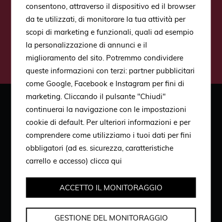
aggiornato su novità e
consentono, attraverso il dispositivo ed il browser
da te utilizzati, di monitorare la tua attività per
promozioni
scopi di marketing e funzionali, quali ad esempio
la personalizzazione di annunci e il
Iscriviti
miglioramento del sito. Potremmo condividere
queste informazioni con terzi: partner pubblicitari
come Google, Facebook e Instagram per fini di
marketing. Cliccando il pulsante "Chiudi"
continuerai la navigazione con le impostazioni
cookie di default. Per ulteriori informazioni e per
Scopri
comprendere come utilizziamo i tuoi dati per fini
obbligatori (ad es. sicurezza, caratteristiche
Contatti
carrello e accesso)
clicca qui
Lavora con noi
ACCETTO IL MONITORAGGIO
Informazioni
GESTIONE DEL MONITORAGGIO