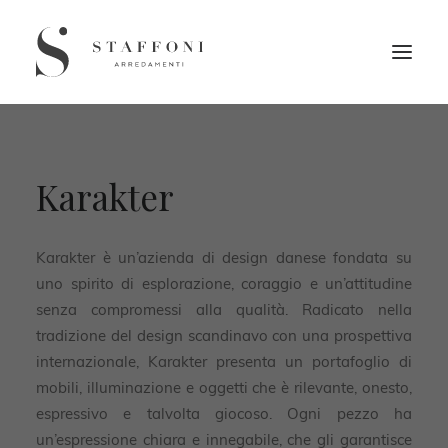
Karakter
Karakter è un’azienda di design danese fondata su
uno spirito di esplorazione, coraggio e un’attitudine
senza compromessi alla qualità. Radicato nella
tradizione del design scandinavo con una prospettiva
internazionale, Karakter presenta un portafoglio di
mobili, illuminazione e oggetti che è rilevante, onesto,
espressivo e talvolta giocoso. Ogni pezzo ha
un’espressione chiara e innegabile, che gli garantisce