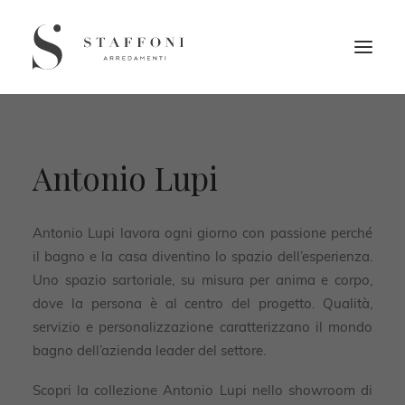
Antonio Lupi
Antonio Lupi lavora ogni giorno con passione perché
il bagno e la casa diventino lo spazio dell’esperienza.
Uno spazio sartoriale, su misura per anima e corpo,
dove la persona è al centro del progetto. Qualità,
servizio e personalizzazione caratterizzano il mondo
bagno dell’azienda leader del settore.
Scopri la collezione Antonio Lupi nello showroom di