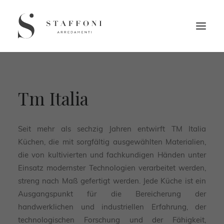
Tm Italia
Seit mehr als sechzig Jahren entwirft TM Italia
Küchen, die mit sorgfältig ausgewählten Materialien,
die von kultivierten und fachkundigen Händen unter
Einsatz modernster Technologien verarbeitet werden,
streng nach Maß gefertigt werden. Jede Küche ist ein
Ausgangspunkt für die Bereicherung der
handwerklichen und industriellen Erfahrung, der
technologischen Forschung und der Fähigkeit,