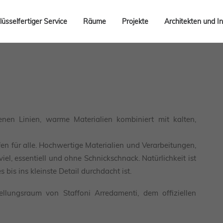
lüsselfertiger Service
Räume
Projekte
Architekten und In
nen Linien, warme Materialien kombiniert mit kalten,
fen für alle. Hochwertige Materialien und Verarbeitungen,
iel, essentiell und ohne Schnickschnack. Natürlichkeit ist
bis ins kleinste Detail durchdacht ist.
lungsraum von Staffoni Arredamenti, dem offiziellen