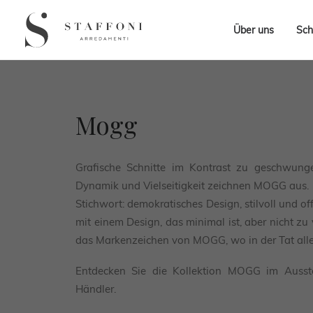
Über uns
Sch
Mogg
Grafische Schnitte im Kontrast zu geschwunge
Dynamik und Vielseitigkeit zeichnen MOGG aus.
Stichwort: demokratisches Design, stilvoll und of
mit einem Design, das minimal ist, aber nicht zu v
das Markenzeichen von MOGG, wo in der Tat alles 
Entdecken Sie die Kollektion MOGG im Ausstel
Händler.