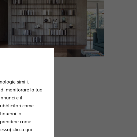
nologie simili.
, di monitorare la tua
 zu
nnunci e il
ubblicitari come
tinuerai la
omprendere come
erfügung und
ccesso)
clicca qui