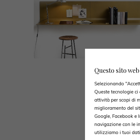
Questo sito web 
Selezionando "Accetto 
Queste tecnologie ci c
Fa
attività per scopi di
miglioramento del si
Google, Facebook e In
navigazione con le i
Mit dem For
utilizziamo i tuoi dat