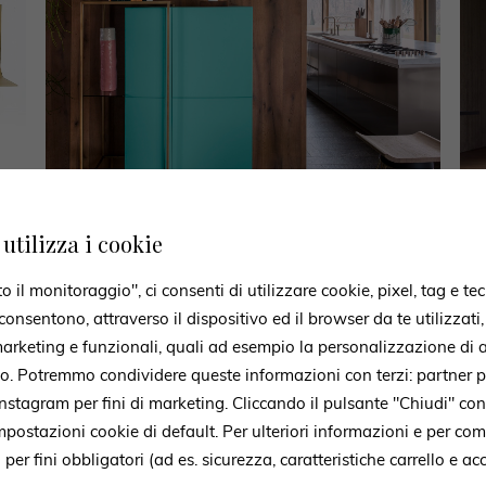
utilizza i cookie
il monitoraggio", ci consenti di utilizzare cookie, pixel, tag e tec
WENDEN SIE SICH AN UNS
onsentono, attraverso il dispositivo ed il browser da te utilizzati
chkräfte stehen bereit, um Sie
 marketing e funzionali, quali ad esempio la personalizzazione di a
to. Potremmo condividere queste informazioni con terzi: partner p
beraten
stagram per fini di marketing. Cliccando il pulsante "Chiudi" con
mpostazioni cookie di default. Per ulteriori informazioni e per c
mular können Sie Informationen erbitten. Unser Team steht zu Ihrer V
i per fini obbligatori (ad es. sicurezza, caratteristiche carrello e a
meldet sich so bald wie möglich bei Ihnen.