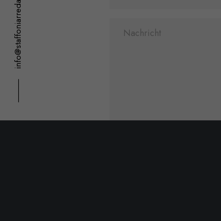
info@staffoniarredamenti.it
⸻