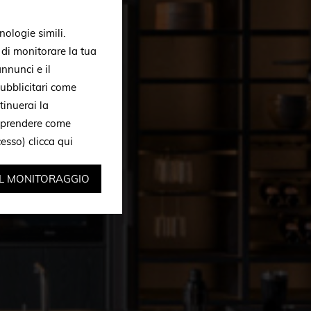
nologie simili.
, di monitorare la tua
nnunci e il
ubblicitari come
tinuerai la
omprendere come
ccesso)
clicca qui
IL MONITORAGGIO