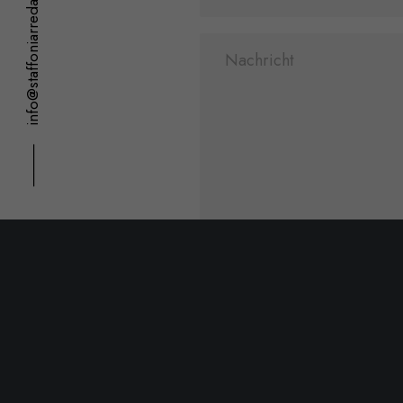
info@staffoniarredamenti.it
⸻