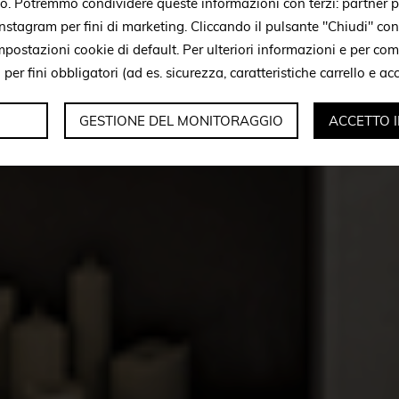
to. Potremmo condividere queste informazioni con terzi: partner p
stagram per fini di marketing. Cliccando il pulsante "Chiudi" con
mpostazioni cookie di default. Per ulteriori informazioni e per c
i per fini obbligatori (ad es. sicurezza, caratteristiche carrello e a
GESTIONE DEL MONITORAGGIO
ACCETTO 