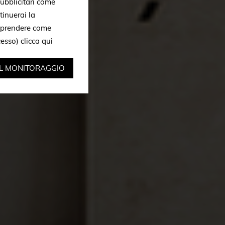
ubblicitari come
tinuerai la
omprendere come
ccesso)
clicca qui
IL MONITORAGGIO