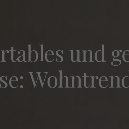
rtables und g
se: Wohntrend