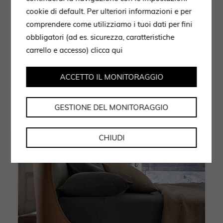
cookie di default. Per ulteriori informazioni e per
11 Luglio 2023
comprendere come utilizziamo i tuoi dati per fini
-zona notte4
obbligatori (ad es. sicurezza, caratteristiche
carrello e accesso)
clicca qui
by developer
ACCETTO IL MONITORAGGIO
GESTIONE DEL MONITORAGGIO
CHIUDI
AMBIENTI
ZONA NOTTE