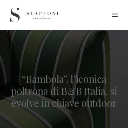
“Bambola”, l’iconica
poltrona di B&B Italia, si
evolve in chiave outdoor