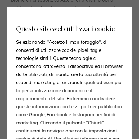
patrimonio culturale mentre abbraccia l’innovazione.
Questo sito web utilizza i cookie
In conclusione, la nuova Bambola Outdoor di B&B
Selezionando "Accetto il monitoraggio", ci
Italia è un tributo alla maestria dello stile italiano e
consenti di utilizzare cookie, pixel, tag e
alla sua capacità di rinnovarsi, offrendo pezzi che non
tecnologie simili. Queste tecnologie ci
solo decorano, ma raccontano storie di eccellenza,
consentono, attraverso il dispositivo ed il browser
passione e creatività.
da te utilizzati, di monitorare la tua attività per
scopi di marketing e funzionali, quali ad esempio
la personalizzazione di annunci e il
miglioramento del sito. Potremmo condividere
queste informazioni con terzi: partner pubblicitari
come Google, Facebook e Instagram per fini di
marketing. Cliccando il pulsante "Chiudi"
continuerai la navigazione con le impostazioni
cookie di default. Per ulteriori informazioni e per