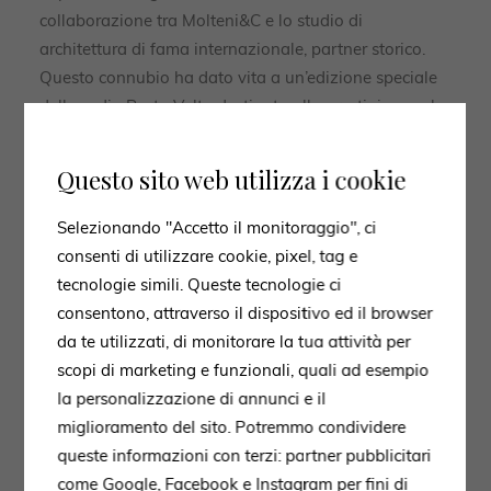
collaborazione tra Molteni&C e lo studio di
architettura di fama internazionale, partner storico.
Questo connubio ha dato vita a un’edizione speciale
della sedia Porta Volta destinata alla prestigiosa sala
di lettura principale della National Library of Israel a
Gerusalemme, rappresentando un punto culminante
Questo sito web utilizza i cookie
di innovazione e design.
Selezionando "Accetto il monitoraggio", ci
consenti di utilizzare cookie, pixel, tag e
tecnologie simili. Queste tecnologie ci
consentono, attraverso il dispositivo ed il browser
da te utilizzati, di monitorare la tua attività per
scopi di marketing e funzionali, quali ad esempio
la personalizzazione di annunci e il
miglioramento del sito. Potremmo condividere
queste informazioni con terzi: partner pubblicitari
come Google, Facebook e Instagram per fini di