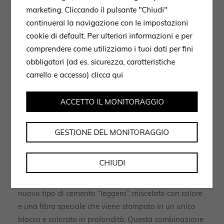
marketing. Cliccando il pulsante "Chiudi"
continuerai la navigazione con le impostazioni
cookie di default. Per ulteriori informazioni e per
comprendere come utilizziamo i tuoi dati per fini
Sedia Porta Volta.
obbligatori (ad es. sicurezza, caratteristiche
carrello e accesso)
clicca qui
Arc
ACCETTO IL MONITORAGGIO
Il
tavolo scultura Arc
rappresenta un’innovazione
sorprendente, incorporando diversi concetti che lo
rendono unico nel suo genere.
GESTIONE DEL MONITORAGGIO
La forma del basamento trae ispirazione dalle
CHIUDI
tecnostrutture moderne utilizzate negli edifici
contemporanei, mentre il materiale impiegato è un
nuovo tipo di cemento “leggero”, miscelato con colore
e una fibra speciale che viene stampato in un unico
blocco e colorato in profondità. Questa combinazione