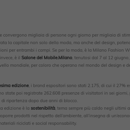
e convergono migliaia di persone ogni giorno per migliaia di stimo
rata la capitale non solo della moda, ma anche del design, poten
ioni per entrambi i campi. Se per la moda, è la Milano Fashion 
invece, è il
Salone del Mobile.Milano
, tenutosi dal 7 al 12 giugno,
livello mondiale, per coloro che operano nel mondo del design e d
sima edizione
, i brand espositori sono stati 2.175, di cui il 27% e
o state poi registrate 262.608 presenze di visitatori in sei giorni
 di ripartenza dopo due anni di blocco.
a edizione è la
sostenibilità
, tema sempre più caldo negli ultimi 
porre prodotti nel rispetto dell’ambiente, all’insegna di un’econom
ateriali riciclati e social responsability.