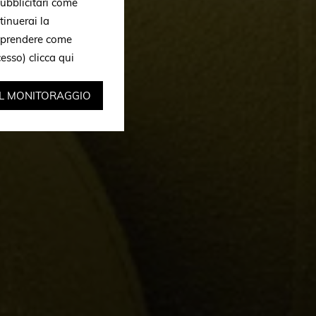
ubblicitari come
tinuerai la
omprendere come
ccesso)
clicca qui
IL MONITORAGGIO