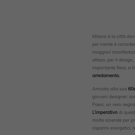
Milano è la città dov
per niente è conside
maggiori manifestaz
atteso, per il design, 
importante fiera, a 
arredamento.
Arrivato alla sua
60e
giovani designer; son
Paesi, un vero segno
L’imperativo
di quest
molte aziende per pro
risparmi energetici, m