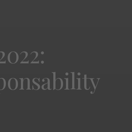
2022:
sponsability