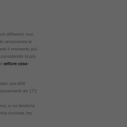
li differenti: non
do annoverare le
Week il momento più
 considerato la più
el
settore casa-
steri, con 600
, provenienti da 173
anni, a cui tendono
ia circolare, tra