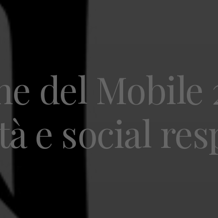
ne del Mobile 
tà e social re