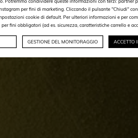
to. Potremmo condividere queste informazioni con terzi: partner p
stagram per fini di marketing. Cliccando il pulsante "Chiudi" con
mpostazioni cookie di default. Per ulteriori informazioni e per c
i per fini obbligatori (ad es. sicurezza, caratteristiche carrello e a
GESTIONE DEL MONITORAGGIO
ACCETTO 