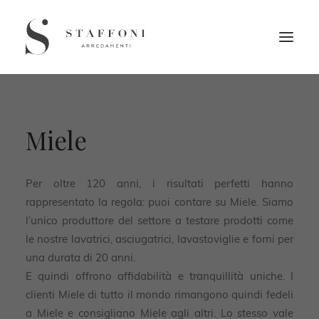
Miele
Per oltre 120 anni, i risultati perfetti hanno
rappresentato la regola: puoi contare su Miele. Siamo
l’unico produttore del settore a testare prodotti come
le nostre lavatrici, asciugatrici, lavastoviglie e forni per
una durata di 20 anni.
E quindi offrono affidabilità e tranquillità uniche. I
clienti Miele di tutto il mondo rimangono quindi fedeli
a Miele e consigliano Miele agli altri. Lo stesso vale