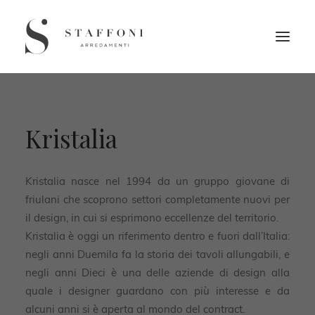
Kristalia
Kristalia nasce nel 1994 da un gruppo giovane di
friulani che scoprono settori completamente nuovi per
il design, in cui si esprimono eccellenze del territorio.
Kristalia è oggi un riferimento dentro e fuori dall’Italia:
negli anni Duemila fa la storia dei tavoli allungabili, e
negli anni Dieci è una delle aziende di design alla
quale i designer guardano con più interesse e da
alcuni anni si è aperta al mondo del contract.