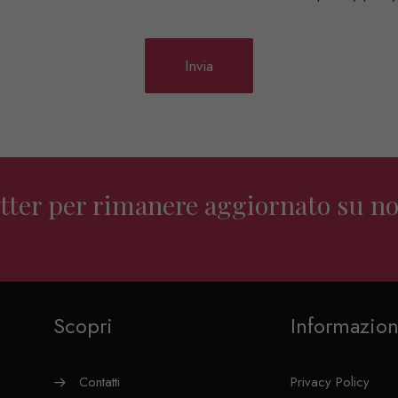
letter per rimanere aggiornato su no
Scopri
Informazion
Contatti
Privacy Policy