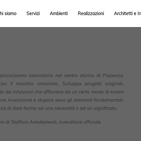
hi siamo
Servizi
Ambienti
Realizzazioni
Architetti e I
iccolissimo laboratorio nel centro storico di Piacenza,
n il marchio omonimo. Sviluppa progetti originali,
tendo da intuizioni che affiorano da un certo modo di essere
one, invenzione e stupore sono gli elementi fondamentali.
a di dare forma ad una necessità o ad un significato.
 di Staffoni Arredamenti, rivenditore ufficiale.