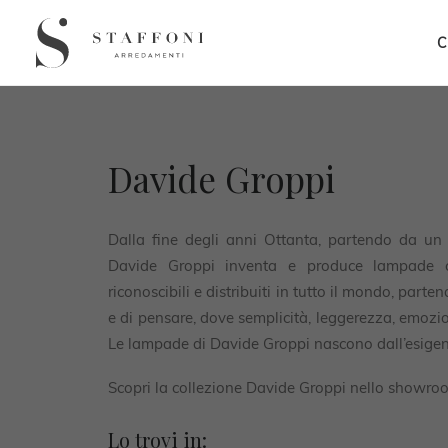
C
Davide Groppi
Dalla fine degli anni Ottanta, partendo da un p
Davide Groppi inventa e produce lampade co
riconoscibili e distribuiti in tutto il mondo, par
e di pensare, dove semplicità, leggerezza, emozi
Le lampade di Davide Groppi nascono dall’esigenz
Scopri la collezione Davide Groppi nello showroom
Lo trovi in: