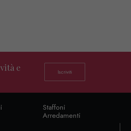
vità e
Iscriviti
i
Staffoni
Arredamenti