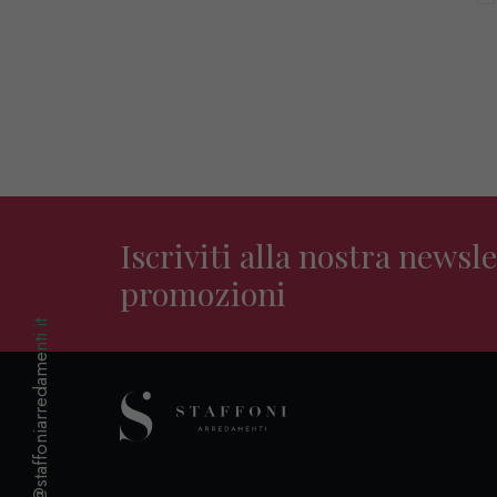
Iscriviti alla nostra news
promozioni
info@staffoniarredamenti.it