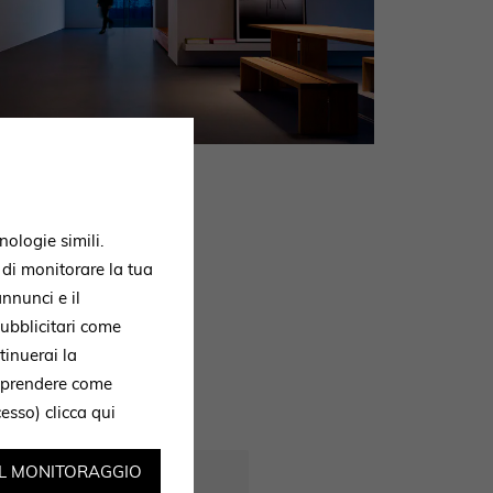
nologie simili.
, di monitorare la tua
nnunci e il
ubblicitari come
one e ti
tinuerai la
omprendere come
ccesso)
clicca qui
IL MONITORAGGIO