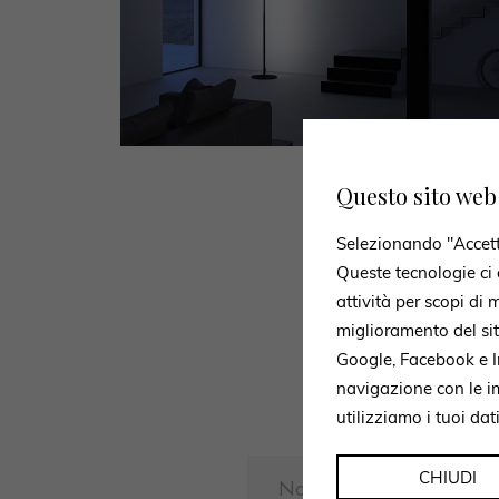
Questo sito web 
Selezionando "Accetto 
Queste tecnologie ci c
attività per scopi di
miglioramento del si
Utilizz
Google, Facebook e In
navigazione con le i
utilizziamo i tuoi dat
CHIUDI