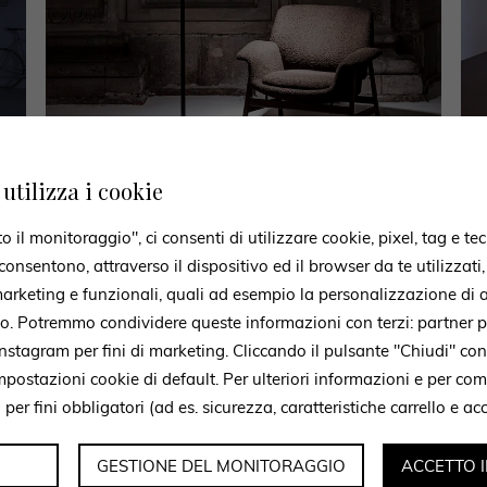
utilizza i cookie
CONTATTACI
il monitoraggio", ci consenti di utilizzare cookie, pixel, tag e tec
onsentono, attraverso il dispositivo ed il browser da te utilizzati
Esperti pronti a consigliarti
 marketing e funzionali, quali ad esempio la personalizzazione di a
to. Potremmo condividere queste informazioni con terzi: partner p
a il modulo per richiedere informazioni, il nostro staff è a tua disposizi
stagram per fini di marketing. Cliccando il pulsante "Chiudi" con
ricontatterà il prima possibile.
mpostazioni cookie di default. Per ulteriori informazioni e per c
i per fini obbligatori (ad es. sicurezza, caratteristiche carrello e a
GESTIONE DEL MONITORAGGIO
ACCETTO 