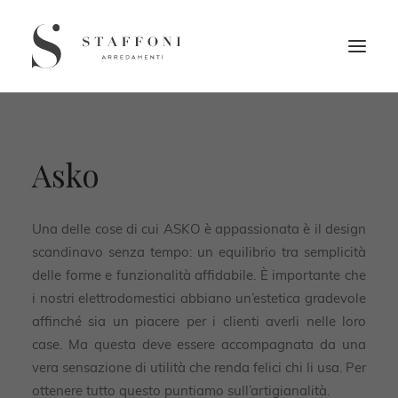
Asko
Una delle cose di cui ASKO è appassionata è il design
scandinavo senza tempo: un equilibrio tra semplicità
delle forme e funzionalità affidabile. È importante che
i nostri elettrodomestici abbiano un’estetica gradevole
affinché sia un piacere per i clienti averli nelle loro
case. Ma questa deve essere accompagnata da una
vera sensazione di utilità che renda felici chi li usa. Per
ottenere tutto questo puntiamo sull’artigianalità.