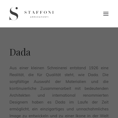
Dada
Aus einer kleinen Schreinerei entstand 1926 eine
Realität, die für Qualität steht, wie Dada. Die
sorgfältige Auswahl der Materialien und die
kontinuierliche Zusammenarbeit mit bedeutenden
Architekten und international renommierten
Designern haben es Dada im Laufe der Zeit
ermöglicht, ein einzigartiges und unnachahmliches
Image zu entwickeln und zu einer Ikone in der Welt