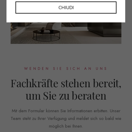
CHIUDI
WENDEN SIE SICH AN UNS
Fachkräfte stehen bereit,
um Sie zu beraten
Mit dem Formular können Sie Informationen erbitten. Unser
Team steht zu Ihrer Verfügung und meldet sich so bald wie
möglich bei Ihnen.