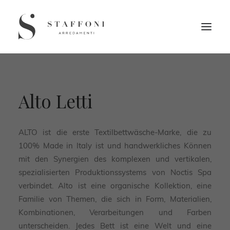
Alto Letti
ALTO ist die erste Textilbettwäsche-Marke, die zu
100% Made in Italy ist und handwerkliches Können
mit den Synergien des komplexen und vertikalen,
spezialisierten Produktionssystems von Noctis Spa
verbindet. Alto ist eine organische Kollektion, eine
Familie von Themen, die sich in Form, Materialien,
Kombinationen, Verarbeitungen und Farben
unterscheiden. Jedes Bett ist eine Welt und eine