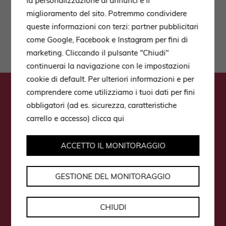
la personalizzazione di annunci e il
miglioramento del sito. Potremmo condividere
queste informazioni con terzi: partner pubblicitari
come Google, Facebook e Instagram per fini di
marketing. Cliccando il pulsante "Chiudi"
continuerai la navigazione con le impostazioni
cookie di default. Per ulteriori informazioni e per
comprendere come utilizziamo i tuoi dati per fini
Melden Sie sich zu unserem
obbligatori (ad es. sicurezza, caratteristiche
Newsletter an, um immer
carrello e accesso)
clicca qui
aktuelle Informationen über
ACCETTO IL MONITORAGGIO
Neuheiten und
Sonderangebote zu erhalten
GESTIONE DEL MONITORAGGIO
Anmelden
CHIUDI