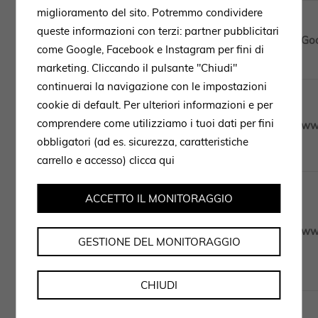
miglioramento del sito. Potremmo condividere
queste informazioni con terzi: partner pubblicitari
Analytisch
_ga*
399 Tage
Go
come Google, Facebook e Instagram per fini di
marketing. Cliccando il pulsante "Chiudi"
continuerai la navigazione con le impostazioni
cookie di default. Per ulteriori informazioni e per
comprendere come utilizziamo i tuoi dati per fini
Technisch
cookie_consent_*
1 Jahr
www
obbligatori (ad es. sicurezza, caratteristiche
carrello e accesso)
clicca qui
ACCETTO IL MONITORAGGIO
Technisch
uncodeAI*
session
www
GESTIONE DEL MONITORAGGIO
CHIUDI