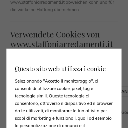
www.staffoniarredamenti.it abweichen kann und für
die wir keine Haftung übernehmen.
Verwendete Cookies von
www.staffoniarredamenti.it
Es folgt die Liste der von dieser Website verwendeten
Cookies:
Questo sito web utilizza i cookie
Selezionando "Accetto il monitoraggio", ci
consenti di utilizzare cookie, pixel, tag e
KATEGORIE
NAME
LAUFZEIT
AN
tecnologie simili. Queste tecnologie ci
consentono, attraverso il dispositivo ed il browser
da te utilizzati, di monitorare la tua attività per
Analytisch
_gid
1 Tag
Go
scopi di marketing e funzionali, quali ad esempio
la personalizzazione di annunci e il