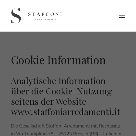
Cookie Information
Analytische Information
über die Cookie-Nutzung
seitens der Website
www.staffoniarredamenti.it
Die Gesellschaft Staffoni Arredamenti mit Rechtssitz
in Via Triumplina 78 – 25123 Brescia (BS) – Italien in