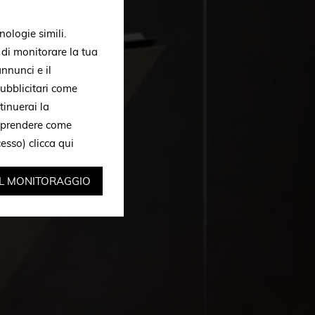
nologie simili.
, di monitorare la tua
nnunci e il
ubblicitari come
tinuerai la
omprendere come
ccesso)
clicca qui
IL MONITORAGGIO