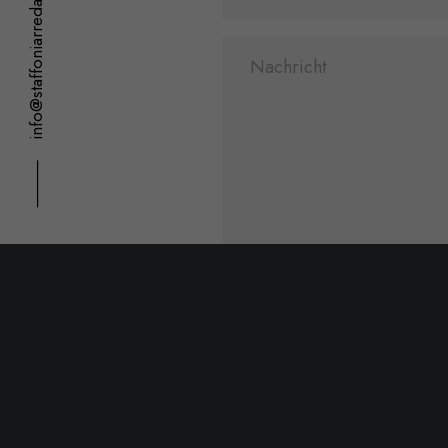
info@staffoniarredamenti.it
⸻