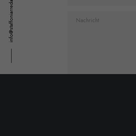
info@staffoniarredamenti.it
⸻