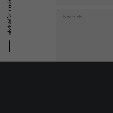
info@staffoniarredamenti.it
⸻