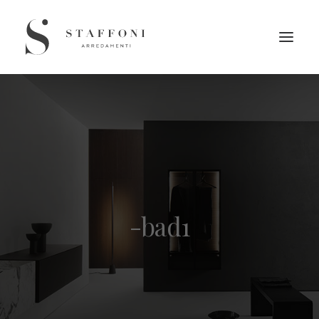
-bad1