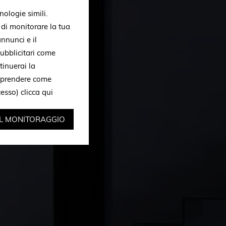
nologie simili.
, di monitorare la tua
nnunci e il
ubblicitari come
tinuerai la
omprendere come
ccesso)
clicca qui
IL MONITORAGGIO