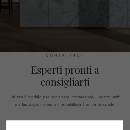
CONTATTACI
Esperti pronti a
consigliarti
Utilizza il modulo per richiedere informazioni, il nostro staff
è a tua disposizione e ti ricontatterà il prima possibile.