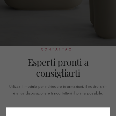
CONTATTACI
Esperti pronti a
consigliarti
Utilizza il modulo per richiedere informazioni, il nostro staff
è a tua disposizione e ti ricontatterà il prima possibile.