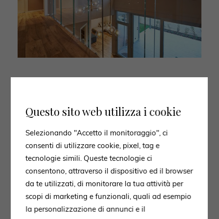
03. Gli Spazi
Questo sito web utilizza i cookie
L’abitazione sviluppata su due livelli accoglie al piano
terra la zona living dove il divano Let It Be in pelle di
Selezionando "Accetto il monitoraggio", ci
Poltrona Frau con il suo colore tenue mette in risalto il
consenti di utilizzare cookie, pixel, tag e
mobile Tv a terra color ottanio di B&B Italia.
tecnologie simili. Queste tecnologie ci
consentono, attraverso il dispositivo ed il browser
Fulcro della convivialità della casa è la zona dining
da te utilizzati, di monitorare la tua attività per
con vista sul giardino dove è protagonista il tavolo
scopi di marketing e funzionali, quali ad esempio
rotondo in rovere nero abbinato alle poltroncine in
la personalizzazione di annunci e il
pelle color pietra. Tre lampadari a sospensione in