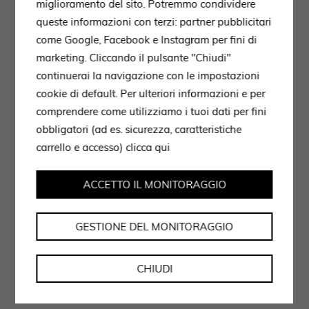
miglioramento del sito. Potremmo condividere
ottone e cristallo illuminano l’ambiente. A completare
queste informazioni con terzi: partner pubblicitari
lo spazio è stata inserita Pandora, madia in edizione
come Google, Facebook e Instagram per fini di
numerata interamente rivestita in foglia oro e lavorata
marketing. Cliccando il pulsante "Chiudi"
a mano, un pezzo di design esclusivo che conferisce
continuerai la navigazione con le impostazioni
eleganza e unicità.
cookie di default. Per ulteriori informazioni e per
comprendere come utilizziamo i tuoi dati per fini
La cucina con isola centrale è separata dal living da
obbligatori (ad es. sicurezza, caratteristiche
una porta in vetro con grid in metallo privilegiando
carrello e accesso)
clicca qui
una compenetrazione degli spazi.
Al piano superiore il ballatoio divide la cameretta con
ACCETTO IL MONITORAGGIO
bagno privato dalla suite padronale. La camera
padronale ospita il letto Mr Moonlight di Poltrona
GESTIONE DEL MONITORAGGIO
Frau e i preziosi complementi della collezione Fidelio.
Tre scalini all’interno della camera da letto conducono
CHIUDI
al bagno privato dove dominano il rivestimento in
pietra grigia e il mobile in gres venato.